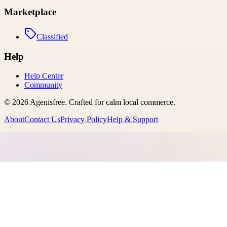
Marketplace
Classified
Help
Help Center
Community
©
2026
Agenisfree
. Crafted for calm local commerce.
About
Contact Us
Privacy Policy
Help & Support