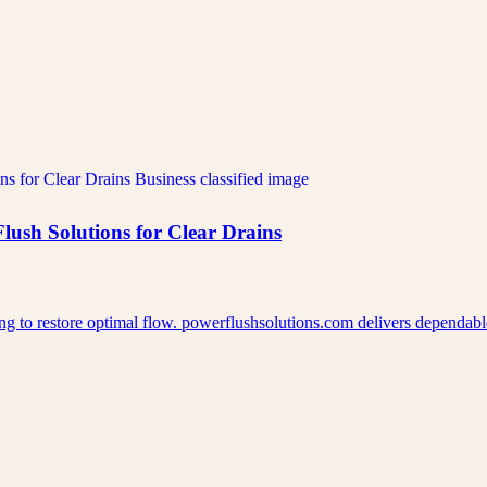
lush Solutions for Clear Drains
ing to restore optimal flow. powerflushsolutions.com delivers dependa