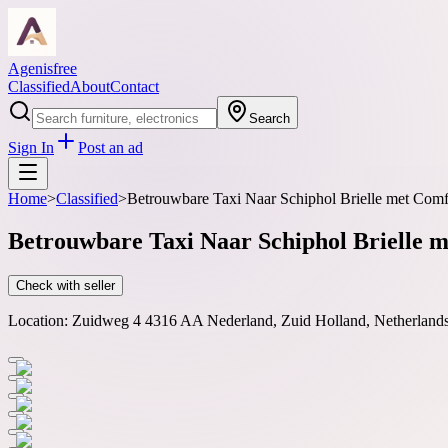
Agenisfree
Classified
About
Contact
Search
Sign In
Post an ad
Home
>
Classified
>
Betrouwbare Taxi Naar Schiphol Brielle met Comfor
Betrouwbare Taxi Naar Schiphol Brielle me
Check with seller
Location:
Zuidweg 4 4316 AA Nederland, Zuid Holland, Netherland