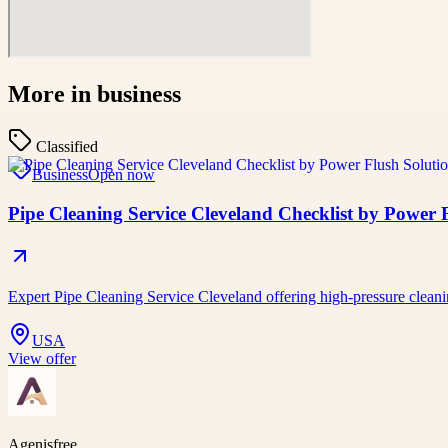
More in
business
Classified
Business
Open now
Pipe Cleaning Service Cleveland Checklist by Power F
Expert Pipe Cleaning Service Cleveland offering high-pressure clean
USA
View offer
Agenisfree