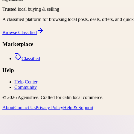
Trusted local buying & selling
A classified platform for browsing local posts, deals, offers, and quic
Browse
Classified
Marketplace
Classified
Help
Help Center
Community
©
2026
Agenisfree
. Crafted for calm local commerce.
About
Contact Us
Privacy Policy
Help & Support