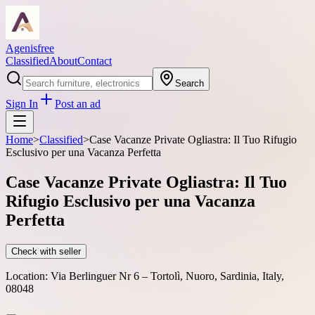
Agenisfree
Classified
About
Contact
Search
Sign In
Post an ad
Home
>
Classified
>
Case Vacanze Private Ogliastra: Il Tuo Rifugio
Esclusivo per una Vacanza Perfetta
Case Vacanze Private Ogliastra: Il Tuo
Rifugio Esclusivo per una Vacanza
Perfetta
Check with seller
Location:
Via Berlinguer Nr 6 – Tortolì, Nuoro, Sardinia, Italy,
08048