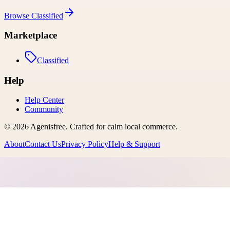
Browse
Classified
Marketplace
Classified
Help
Help Center
Community
©
2026
Agenisfree
. Crafted for calm local commerce.
About
Contact Us
Privacy Policy
Help & Support