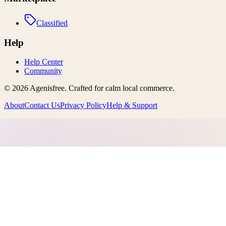
Classified
Help
Help Center
Community
©
2026
Agenisfree
. Crafted for calm local commerce.
About
Contact Us
Privacy Policy
Help & Support