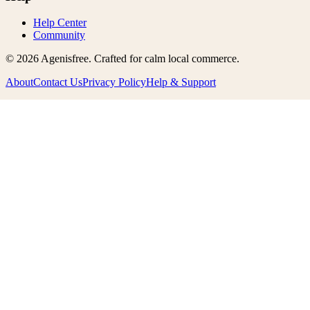
Help Center
Community
©
2026
Agenisfree
. Crafted for calm local commerce.
About
Contact Us
Privacy Policy
Help & Support