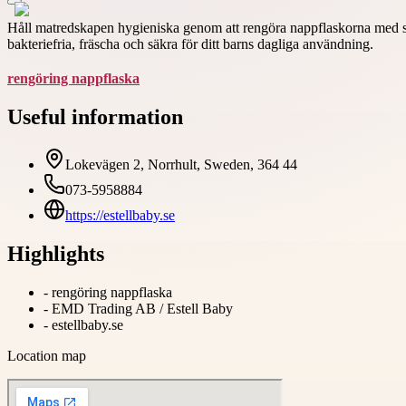
Håll matredskapen hygieniska genom att rengöra nappflaskorna med säkra
bakteriefria, fräscha och säkra för ditt barns dagliga användning.
rengöring nappflaska
Useful information
Lokevägen 2, Norrhult, Sweden, 364 44
073-5958884
https://estellbaby.se
Highlights
-
rengöring nappflaska
-
EMD Trading AB / Estell Baby
-
estellbaby.se
Location map