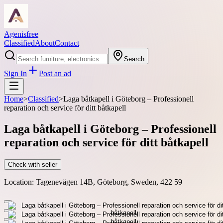
Agenisfree
Classified
About
Contact
Search
Sign In
Post an ad
Home
>
Classified
>
Laga båtkapell i Göteborg – Professionell
reparation och service för ditt båtkapell
Laga båtkapell i Göteborg – Professionell
reparation och service för ditt båtkapell
Check with seller
Location:
Tagenevägen 14B, Göteborg, Sweden, 422 59