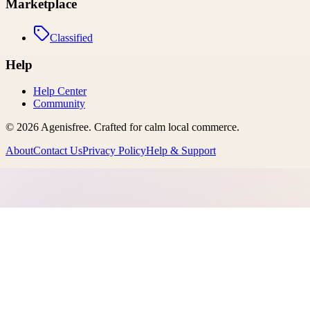
Marketplace
Classified
Help
Help Center
Community
©
2026
Agenisfree
. Crafted for calm local commerce.
About
Contact Us
Privacy Policy
Help & Support