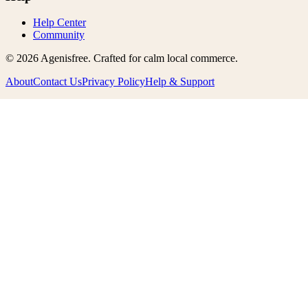
Help Center
Community
©
2026
Agenisfree
. Crafted for calm local commerce.
About
Contact Us
Privacy Policy
Help & Support