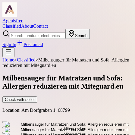
Agenisfree
Classified
About
Contact
Search
Sign In
Post an ad
Home
>
Classified
>
Milbensauger für Matratzen und Sofa: Allergien
reduzieren mit Miteguard.eu
Milbensauger für Matratzen und Sofa:
Allergien reduzieren mit Miteguard.eu
Check with seller
Location:
Am Dorfgraben 1, 68799