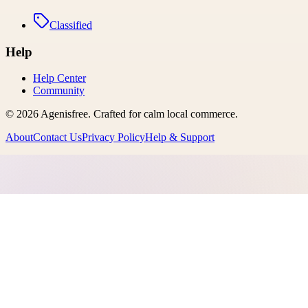
Classified
Help
Help Center
Community
©
2026
Agenisfree
. Crafted for calm local commerce.
About
Contact Us
Privacy Policy
Help & Support