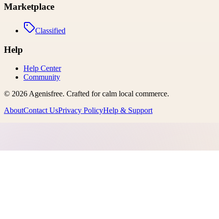
Marketplace
Classified
Help
Help Center
Community
©
2026
Agenisfree
. Crafted for calm local commerce.
About
Contact Us
Privacy Policy
Help & Support