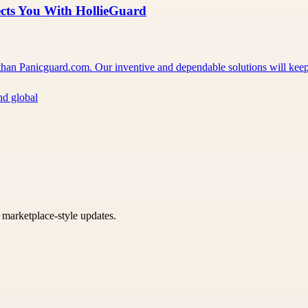
ects You With HollieGuard
er than Panicguard.com. Our inventive and dependable solutions will ke
nd global
k marketplace-style updates.