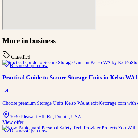
More in
business
Classified
Business
Open now
Practical Guide to Secure Storage Units in Kelso WA
Choose premium Storage Units Kelso WA at exit46storage.com with cle
5030 Pleasant Hill Rd, Duluth, USA
View offer
Business
Open now