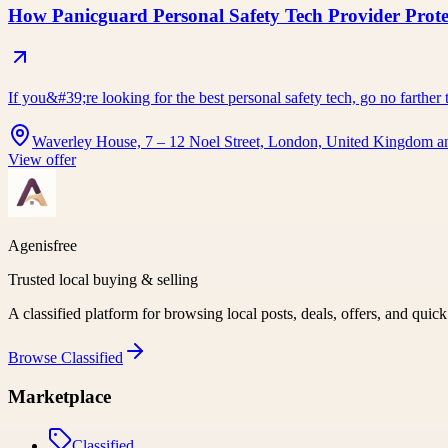
How Panicguard Personal Safety Tech Provider Prot
If you&#39;re looking for the best personal safety tech, go no farth
Waverley House, 7 – 12 Noel Street, London, United Kingdom a
View offer
Agenisfree
Trusted local buying & selling
A classified platform for browsing local posts, deals, offers, and quic
Browse
Classified
Marketplace
Classified