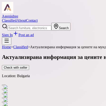
Agenisfree
Classified
About
Contact
Search
Sign In
Post an ad
Home
>
Classified
>
Актуализирана информация за цените на мунд
Актуализирана информация за цените н
Check with seller
Location:
Bulgaria