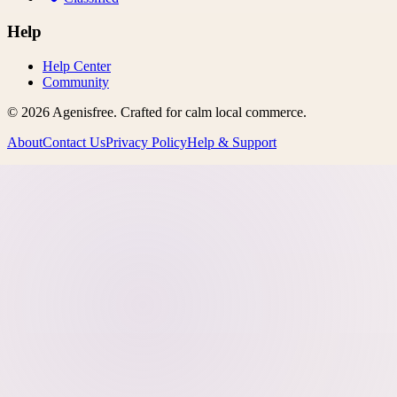
Help
Help Center
Community
©
2026
Agenisfree
. Crafted for calm local commerce.
About
Contact Us
Privacy Policy
Help & Support