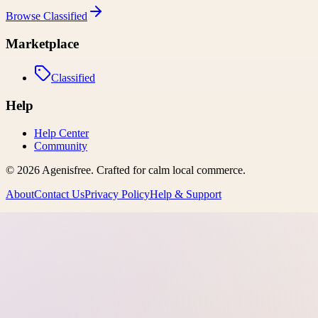
Browse
Classified
Marketplace
Classified
Help
Help Center
Community
©
2026
Agenisfree
. Crafted for calm local commerce.
About
Contact Us
Privacy Policy
Help & Support