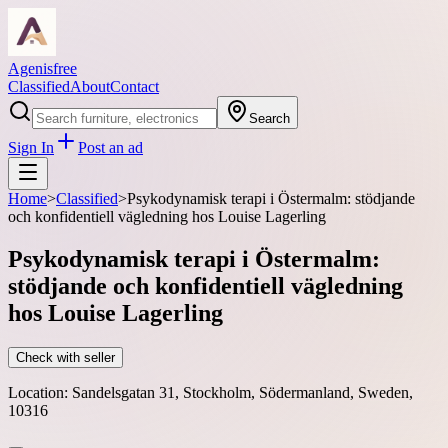
Agenisfree
Classified
About
Contact
Search
Sign In
Post an ad
Home
>
Classified
>
Psykodynamisk terapi i Östermalm: stödjande
och konfidentiell vägledning hos Louise Lagerling
Psykodynamisk terapi i Östermalm:
stödjande och konfidentiell vägledning
hos Louise Lagerling
Check with seller
Location:
Sandelsgatan 31, Stockholm, Södermanland, Sweden,
10316