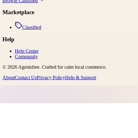
Browse
Classified
Marketplace
Classified
Help
Help Center
Community
©
2026
Agenisfree
. Crafted for calm local commerce.
About
Contact Us
Privacy Policy
Help & Support