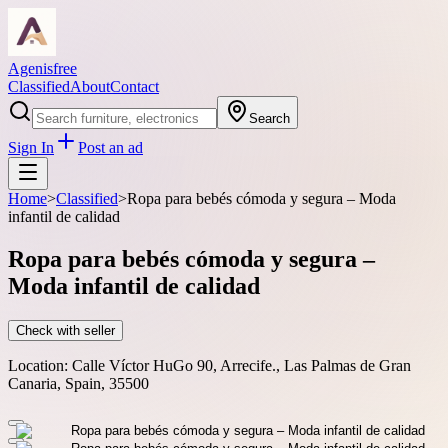
Agenisfree
Classified
About
Contact
Search
Sign In
Post an ad
Home
>
Classified
>
Ropa para bebés cómoda y segura – Moda
infantil de calidad
Ropa para bebés cómoda y segura –
Moda infantil de calidad
Check with seller
Location:
Calle Víctor HuGo 90, Arrecife., Las Palmas de Gran
Canaria, Spain, 35500