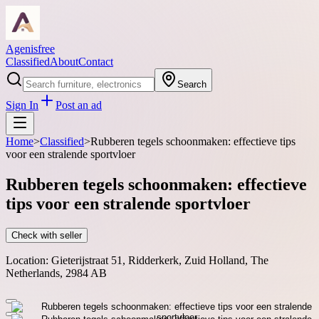
Agenisfree
Classified
About
Contact
Search
Sign In
Post an ad
Home
>
Classified
>
Rubberen tegels schoonmaken: effectieve tips
voor een stralende sportvloer
Rubberen tegels schoonmaken: effectieve
tips voor een stralende sportvloer
Check with seller
Location:
Gieterijstraat 51, Ridderkerk, Zuid Holland, The
Netherlands, 2984 AB