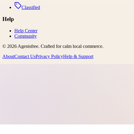
Classified
Help
Help Center
Community
©
2026
Agenisfree
. Crafted for calm local commerce.
About
Contact Us
Privacy Policy
Help & Support