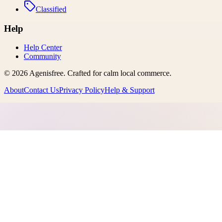
Classified
Help
Help Center
Community
©
2026
Agenisfree
. Crafted for calm local commerce.
About
Contact Us
Privacy Policy
Help & Support