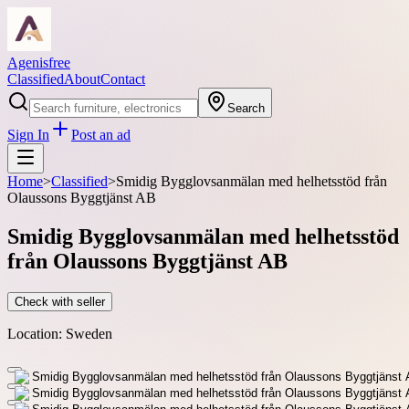
Agenisfree
Classified
About
Contact
Search
Sign In
Post an ad
Home
>
Classified
>
Smidig Bygglovsanmälan med helhetsstöd från
Olaussons Byggtjänst AB
Smidig Bygglovsanmälan med helhetsstöd
från Olaussons Byggtjänst AB
Check with seller
Location:
Sweden