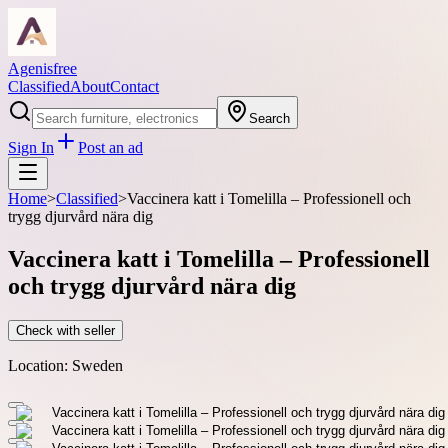
Agenisfree
Classified
About
Contact
Search
Sign In
Post an ad
Home
>
Classified
>
Vaccinera katt i Tomelilla – Professionell och
trygg djurvård nära dig
Vaccinera katt i Tomelilla – Professionell
och trygg djurvård nära dig
Check with seller
Location:
Sweden