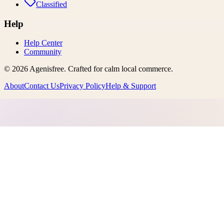
Classified
Help
Help Center
Community
©
2026
Agenisfree
. Crafted for calm local commerce.
About
Contact Us
Privacy Policy
Help & Support