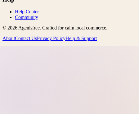
Help Center
Community
©
2026
Agenisfree
. Crafted for calm local commerce.
About
Contact Us
Privacy Policy
Help & Support