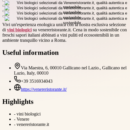
Vivi un'esperienza enologica unica con la nostra esclusiva selezione
di
vini biologici
su venereristorante.it. Cena in modo sostenibile con
freschi sapori italiani abbinati a vini puliti ed ecosostenibili in un
ambiente tranquillo vicino a Roma.
Useful information
Via Maestra, 6, 00010 Gallicano nel Lazio., Gallicano nel
Lazio, Italy, 00010
+39 3516934043
https://venereristorante.it/
Highlights
-
vini biologici
-
Venere
-
venereristorante.it