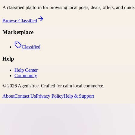
A classified platform for browsing local posts, deals, offers, and quic
Browse
Classified
Marketplace
Classified
Help
Help Center
Community
©
2026
Agenisfree
. Crafted for calm local commerce.
About
Contact Us
Privacy Policy
Help & Support