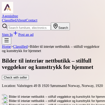
Agenisfree
Classified
About
Contact
Search
Sign In
Post an ad
Home
>
Classified
>
Bilder til interiør nettbutikk – stilfull veggdekor
og kunsttrykk for hjemmet
Bilder til interiør nettbutikk – stilfull
veggdekor og kunsttrykk for hjemmet
Check with seller
Location:
Valsringen 49 B 1920 Sørumsand Norway, Norway, 1920