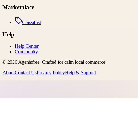
Marketplace
Classified
Help
Help Center
Community
©
2026
Agenisfree
. Crafted for calm local commerce.
About
Contact Us
Privacy Policy
Help & Support